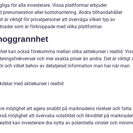
ängliga för alla investerare. Vissa plattformar erbjuder
 prenumeration eller kontohantering. Andra tillhandahåller
 är viktigt för privatpersoner att överväga vilken typ av
tnader som är förknippade med olika plattformar.
 noggrannhet
het kan också förekomma mellan olika aktiekurser i realtid. Vis
ringsfrekvenser och mer exakta priser än andra. Det är viktigt a
ör och vilket behov av detaljerad information man har när man
delar med aktiekurser i realtid
erare möjlighet att agera snabbt på marknadens rörelser och fatta
så möjlighet att övervaka volatilitet och likviditet på marknade
ealtid kan investerare dra nytta av potentiella vinster och minim