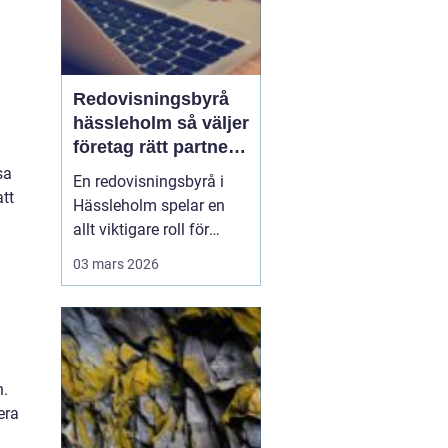
Redovisningsbyrå
hässleholm så väljer
företag rätt partner
för ekonomin
sa
En redovisningsbyrå i
tt
Hässleholm spelar en
allt viktigare roll för
lokala företag som vill
03 mars 2026
växa stabilt, följa
regelverket och
samtidigt frigöra tid till
kunder och affärer. När
lagar ändras ofta,
n.
digitala system
era
uppdateras i snabb takt
och kraven fr...