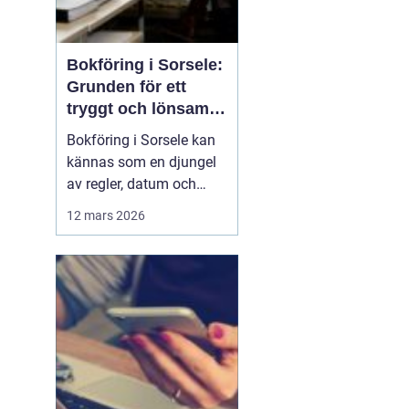
Bokföring i Sorsele:
Grunden för ett
tryggt och lönsamt
företag
Bokföring i Sorsele kan
kännas som en djungel
av regler, datum och
siffror. Samtidigt är den
12 mars 2026
en av de viktigaste
delarna i ett företag. När
siffrorna är i ordning får
företagaren en tydlig bild
av hur verksamh...