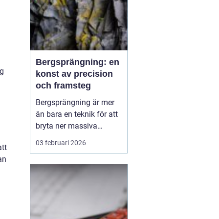
Bergsprängning: en
ng
konst av precision
och framsteg
Bergsprängning är mer
än bara en teknik för att
bryta ner massiva
bergformationer. Det är
03 februari 2026
att
en konst som kräver stor
an
precision och
omfattande kunskap för
att säkerställa att
projekten genomförs
effektiv...