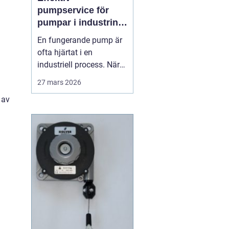
pumpservice för
pumpar i industrin –
så undviks dyra
En fungerande pump är
driftstopp
ofta hjärtat i en
industriell process. När
pumpen stannar, stannar
27 mars 2026
produktionen. Därför
 av
spelar planerad och
professionell
Pumpservice
- pumpar...