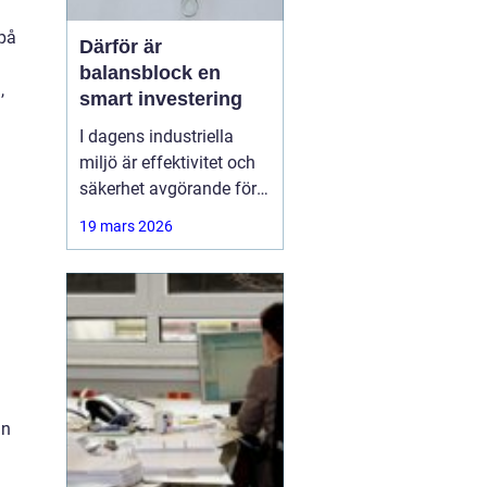
 på
Därför är
balansblock en
,
smart investering
I dagens industriella
miljö är effektivitet och
säkerhet avgörande för
att säkerställa smidigt
19 mars 2026
arbetsflöde och minska
risken för skador. Ett
hjälpmedel som har
blivit alltmer populärt är
an