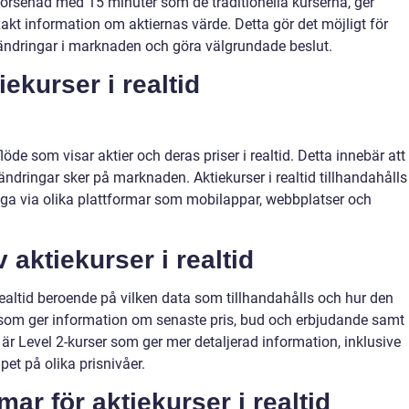
 försenad med 15 minuter som de traditionella kurserna, ger
xakt information om aktiernas värde. Detta gör det möjligt för
rändringar i marknaden och göra välgrundade beslut.
ekurser i realtid
flöde som visar aktier och deras priser i realtid. Detta innebär att
ndringar sker på marknaden. Aktiekurser i realtid tillhandahålls
liga via olika plattformar som mobilappar, webbplatser och
 aktiekurser i realtid
 realtid beroende på vilken data som tillhandahålls och hur den
r som ger information om senaste pris, bud och erbjudande samt
 är Level 2-kurser som ger mer detaljerad information, inklusive
et på olika prisnivåer.
mar för aktiekurser i realtid