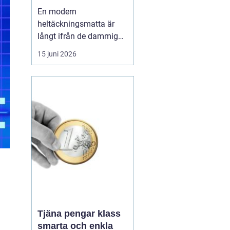
hem och kontor
En modern
heltäckningsmatta är
långt ifrån de dammiga,
svårstädade varianter
15 juni 2026
många minns från 70-
och 80-talet. I dag
handlar textilgolv om
smarta material, bättre
hygien, snygg design
och hög slitstyrka. För
den som bor eller verkar i
Stockholm har ...
Tjäna pengar klass
smarta och enkla