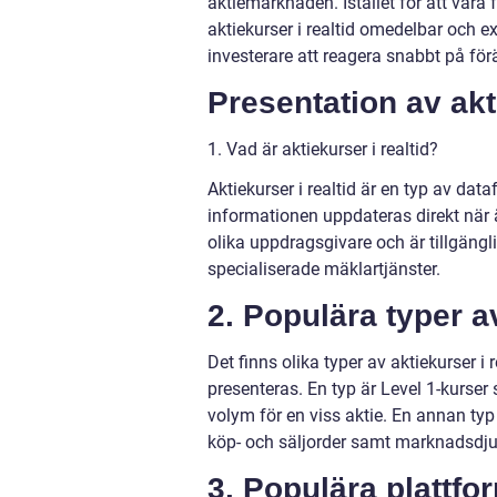
aktiemarknaden. Istället för att vara
aktiekurser i realtid omedelbar och e
investerare att reagera snabbt på fö
Presentation av akti
1. Vad är aktiekurser i realtid?
Aktiekurser i realtid är en typ av data
informationen uppdateras direkt när ä
olika uppdragsgivare och är tillgäng
specialiserade mäklartjänster.
2. Populära typer av
Det finns olika typer av aktiekurser i
presenteras. En typ är Level 1-kurse
volym för en viss aktie. En annan typ
köp- och säljorder samt marknadsdjup
3. Populära plattfor