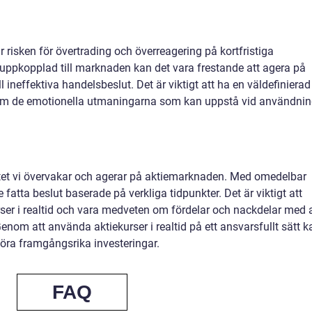
r risken för övertrading och överreagering på kortfristiga
t uppkopplad till marknaden kan det vara frestande att agera på
ill ineffektiva handelsbeslut. Det är viktigt att ha en väldefinierad
om de emotionella utmaningarna som kan uppstå vid användni
sättet vi övervakar och agerar på aktiemarknaden. Med omedelbar
fatta beslut baserade på verkliga tidpunkter. Det är viktigt att
kurser i realtid och vara medveten om fördelar och nackdelar med 
nom att använda aktiekurser i realtid på ett ansvarsfullt sätt k
göra framgångsrika investeringar.
FAQ