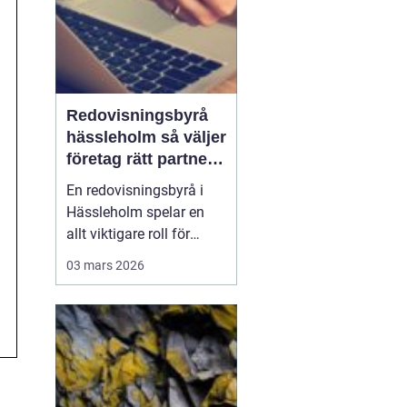
Redovisningsbyrå
hässleholm så väljer
företag rätt partner
för ekonomin
En redovisningsbyrå i
Hässleholm spelar en
allt viktigare roll för
lokala företag som vill
03 mars 2026
växa stabilt, följa
regelverket och
samtidigt frigöra tid till
kunder och affärer. När
lagar ändras ofta,
digitala system