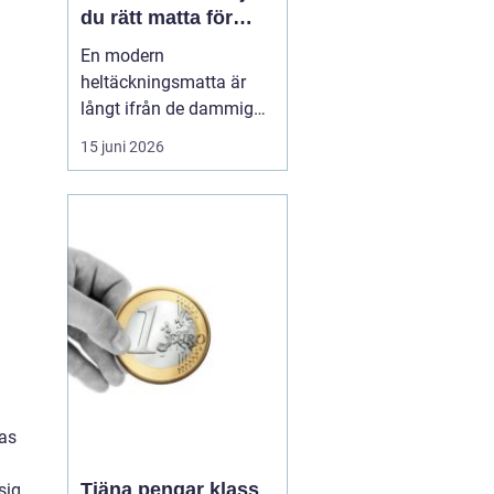
du rätt matta för
hem och kontor
En modern
heltäckningsmatta är
långt ifrån de dammiga,
svårstädade varianter
15 juni 2026
många minns från 70-
och 80-talet. I dag
handlar textilgolv om
smarta material, bättre
hygien, snygg design
och hög slitstyrka. För
den som bor eller verkar i
Stockholm har ...
ras
Tjäna pengar klass
sig