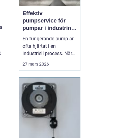
Effektiv
pumpservice för
ta
pumpar i industrin –
så undviks dyra
En fungerande pump är
driftstopp
ofta hjärtat i en
t
industriell process. När
pumpen stannar, stannar
27 mars 2026
produktionen. Därför
spelar planerad och
professionell
Pumpservice
- pumpar...