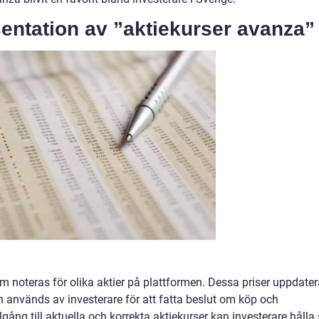
entation av ”aktiekurser avanza”
m noteras för olika aktier på plattformen. Dessa priser uppdate
 används av investerare för att fatta beslut om köp och
lgång till aktuella och korrekta aktiekurser kan investerare hålla 