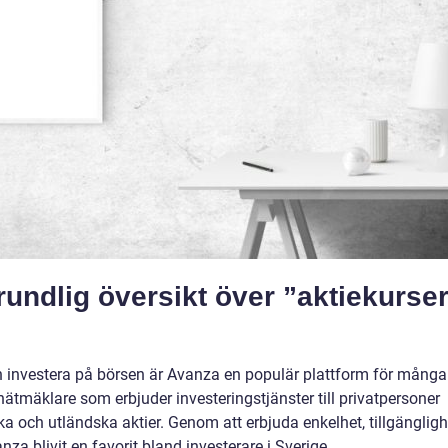
undlig översikt över ”aktiekurse
och investera på börsen är Avanza en populär plattform för många
ätmäklare som erbjuder investeringstjänster till privatpersoner
 och utländska aktier. Genom att erbjuda enkelhet, tillgängligh
za blivit en favorit bland investerare i Sverige.