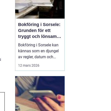
Bokföring i Sorsele:
Grunden för ett
tryggt och lönsamt
företag
Bokföring i Sorsele kan
kännas som en djungel
av regler, datum och
s
siffror. Samtidigt är den
12 mars 2026
en av de viktigaste
delarna i ett företag. När
siffrorna är i ordning får
företagaren en tydlig bild
av hur verksamh...