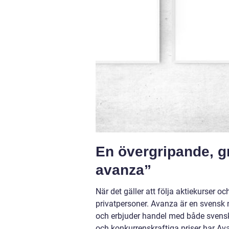
En övergripande, gr
avanza”
När det gäller att följa aktiekurser 
privatpersoner. Avanza är en svensk n
och erbjuder handel med både svenska
och konkurrenskraftiga priser har Avan