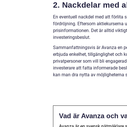
2. Nackdelar med a
En eventuell nackdel med att förlita s
fördröjning. Eftersom aktiekurserna up
prisinformationen. Det är alltid vikti
investeringsbeslut.
Sammanfattningsvis är Avanza en pop
erbjuda enkelhet, tillgänglighet och k
privatpersoner som vill bli engagerad
investerare att fatta informerade be
kan man dra nytta av möjligheterna 
Vad är Avanza och var
Avanza är en svensk nätmäklare som