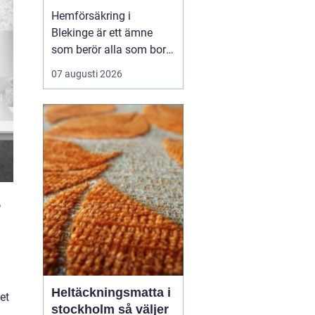
kusten
Hemförsäkring i
Blekinge är ett ämne
som berör alla som bor i
länet, oavsett om
07 augusti 2026
hemmet ligger i
Karlshamn, Ronneby,
Karlskrona, Sölvesborg
eller på landsbygden.
Sparbanken i Karlshamn
lyfter ofta hur viktig en...
r
Heltäckningsmatta i
et
stockholm så väljer