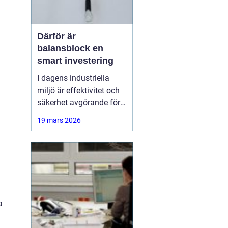
Därför är
balansblock en
smart investering
I dagens industriella
miljö är effektivitet och
säkerhet avgörande för
att säkerställa smidigt
19 mars 2026
arbetsflöde och minska
risken för skador. Ett
hjälpmedel som har
blivit alltmer populärt är
a