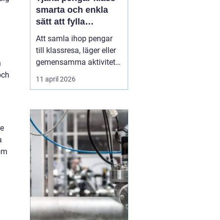
smarta och enkla
sätt att fylla
klasskassan
Att samla ihop pengar
till klassresa, läger eller
gemensamma aktiviteter
n
är en återkommande
och
11 april 2026
utmaning i många
skolor. Målet är ofta
tydligt: en minnesvärd
upplevelse där hela
de
klassen kan följa med.
a
Vägen dit kräver
som
däremot planering,
samarbete och ett...