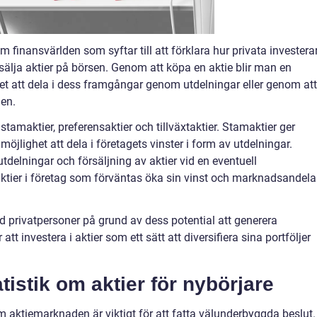
om finansvärlden som syftar till att förklara hur privata investera
lja aktier på börsen. Genom att köpa en aktie blir man en
het att dela i dess framgångar genom utdelningar eller genom att
den.
 stamaktier, preferensaktier och tillväxtaktier. Stamaktier ger
öjlighet att dela i företagets vinster i form av utdelningar.
 utdelningar och försäljning av aktier vid en eventuell
r aktier i företag som förväntas öka sin vinst och marknadsandela
and privatpersoner på grund av dess potential att generera
tt investera i aktier som ett sätt att diversifiera sina portföljer
tistik om aktier för nybörjare
m aktiemarknaden är viktigt för att fatta välunderbyggda beslut.