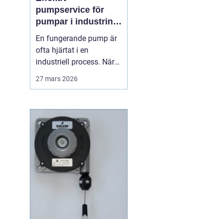
pumpservice för
pumpar i industrin –
så undviks dyra
En fungerande pump är
driftstopp
ofta hjärtat i en
industriell process. När
pumpen stannar, stannar
27 mars 2026
produktionen. Därför
spelar planerad och
professionell
Pumpservice
- pumpar...