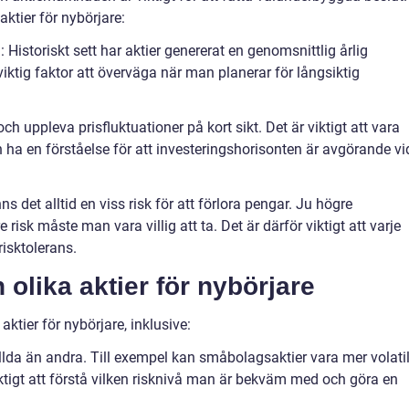
aktier för nybörjare:
 Historiskt sett har aktier genererat en genomsnittlig årlig
iktig faktor att överväga när man planerar för långsiktig
 och uppleva prisfluktuationer på kort sikt. Det är viktigt att vara
a en förståelse för att investeringshorisonten är avgörande vi
s det alltid en viss risk för att förlora pengar. Ju högre
risk måste man vara villig att ta. Det är därför viktigt att varje
risktolerans.
 olika aktier för nybörjare
 aktier för nybörjare, inklusive:
fyllda än andra. Till exempel kan småbolagsaktier vara mer volati
iktigt att förstå vilken risknivå man är bekväm med och göra en