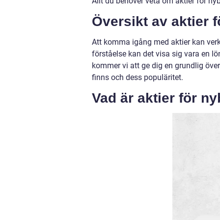
Allt du behöver veta om aktier för ny
Översikt av aktier 
Att komma igång med aktier kan verk
förståelse kan det visa sig vara en 
kommer vi att ge dig en grundlig övers
finns och dess populäritet.
Vad är aktier för n