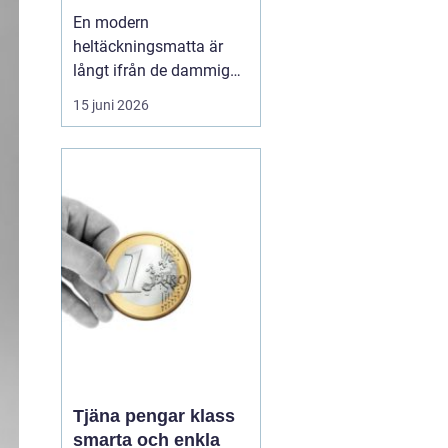
hem och kontor
En modern
heltäckningsmatta är
långt ifrån de dammiga,
svårstädade varianter
15 juni 2026
många minns från 70-
och 80-talet. I dag
handlar textilgolv om
smarta material, bättre
hygien, snygg design
och hög slitstyrka. För
den som bor eller verkar i
Stockholm har ...
Tjäna pengar klass
smarta och enkla