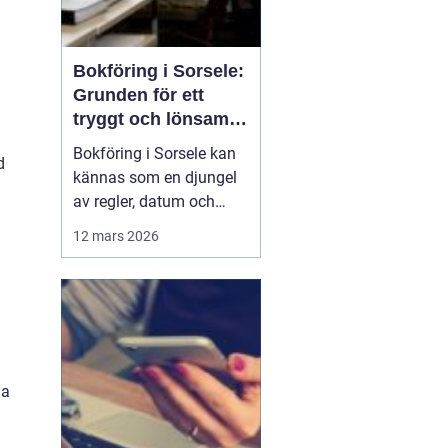
Bokföring i Sorsele:
Grunden för ett
tryggt och lönsamt
företag
Bokföring i Sorsele kan
d
kännas som en djungel
av regler, datum och
siffror. Samtidigt är den
12 mars 2026
en av de viktigaste
delarna i ett företag. När
siffrorna är i ordning får
företagaren en tydlig bild
av hur verksamh...
la