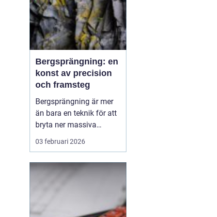
Bergsprängning: en
konst av precision
och framsteg
Bergsprängning är mer
än bara en teknik för att
bryta ner massiva
bergformationer. Det är
03 februari 2026
en konst som kräver stor
precision och
omfattande kunskap för
att säkerställa att
projekten genomförs
effektiv...