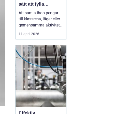
sätt att fylla
klasskassan
Att samla ihop pengar
till klassresa, läger eller
gemensamma aktiviteter
är en återkommande
11 april 2026
utmaning i många
skolor. Målet är ofta
tydligt: en minnesvärd
upplevelse där hela
klassen kan följa med.
Vägen dit kräver
däremot planering,
samarbete och ett...
Effektiv