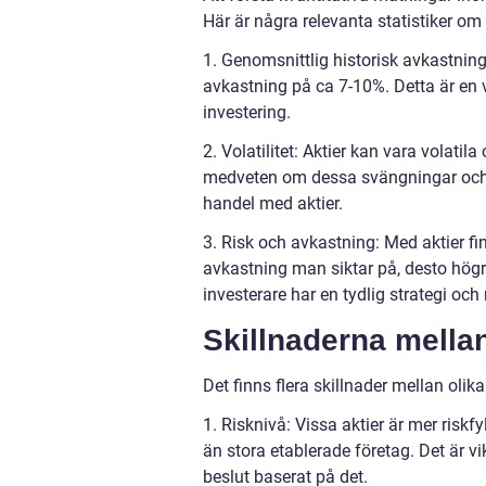
Här är några relevanta statistiker om 
1. Genomsnittlig historisk avkastning:
avkastning på ca 7-10%. Detta är en v
investering.
2. Volatilitet: Aktier kan vara volatila
medveten om dessa svängningar och h
handel med aktier.
3. Risk och avkastning: Med aktier finn
avkastning man siktar på, desto högre 
investerare har en tydlig strategi och 
Skillnaderna mellan
Det finns flera skillnader mellan olika
1. Risknivå: Vissa aktier är mer risk
än stora etablerade företag. Det är v
beslut baserat på det.