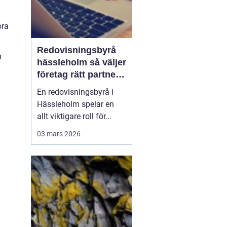
ora
Redovisningsbyrå
m
hässleholm så väljer
företag rätt partner
för ekonomin
En redovisningsbyrå i
Hässleholm spelar en
allt viktigare roll för
lokala företag som vill
03 mars 2026
växa stabilt, följa
regelverket och
samtidigt frigöra tid till
kunder och affärer. När
lagar ändras ofta,
digitala system
uppdateras i snabb takt
och kraven fr...