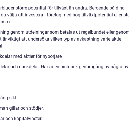
erbjuder större potential för tillväxt än andra. Beroende på dina
u välja att investera i företag med hög tillväxtpotential eller st
nster.
stning genom utdelningar som betalas ut regelbundet eller geno
t är viktigt att undersöka vilken typ av avkastning varje aktie
l.
delar med aktier för nybörjare
ördelar och nackdelar. Här är en historisk genomgång av några av
ång sikt.
man gillar och stödjer.
ar och kapitalvinster.