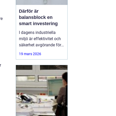
Därför är
balansblock en
re
smart investering
I dagens industriella
miljö är effektivitet och
säkerhet avgörande för
att säkerställa smidigt
19 mars 2026
arbetsflöde och minska
risken för skador. Ett
r
hjälpmedel som har
blivit alltmer populärt är