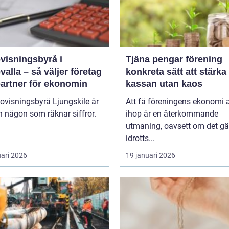
visningsbyrå i
Tjäna pengar förening
alla – så väljer företag
konkreta sätt att stärka
partner för ekonomin
kassan utan kaos
ovisningsbyrå Ljungskile är
Att få föreningens ekonomi a
 någon som räknar siffror.
ihop är en återkommande
utmaning, oavsett om det gäl
idrotts...
uari 2026
19 januari 2026