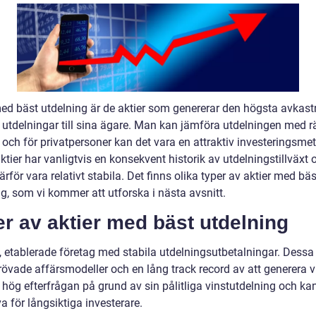
med bäst utdelning är de aktier som genererar den högsta avkast
 utdelningar till sina ägare. Man kan jämföra utdelningen med r
 och för privatpersoner kan det vara en attraktiv investeringsme
tier har vanligtvis en konsekvent historik av utdelningstillväxt 
rför vara relativt stabila. Det finns olika typer av aktier med bäs
g, som vi kommer att utforska i nästa avsnitt.
r av aktier med bäst utdelning
a, etablerade företag med stabila utdelningsutbetalningar. Dessa
rövade affärsmodeller och en lång track record av att generera v
i hög efterfrågan på grund av sin pålitliga vinstutdelning och ka
va för långsiktiga investerare.