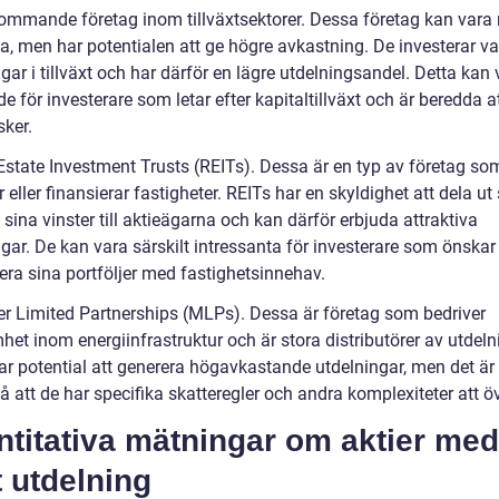
ommande företag inom tillväxtsektorer. Dessa företag kan vara
da, men har potentialen att ge högre avkastning. De investerar va
ar i tillväxt och har därför en lägre utdelningsandel. Detta kan 
nde för investerare som letar efter kapitaltillväxt och är beredda at
sker.
Estate Investment Trusts (REITs). Dessa är en typ av företag som
r eller finansierar fastigheter. REITs har en skyldighet att dela ut 
 sina vinster till aktieägarna och kan därför erbjuda attraktiva
gar. De kan vara särskilt intressanta för investerare som önskar
iera sina portföljer med fastighetsinnehav.
er Limited Partnerships (MLPs). Dessa är företag som bedriver
et inom energiinfrastruktur och är stora distributörer av utdeln
r potential att generera högavkastande utdelningar, men det är 
tå att de har specifika skatteregler och andra komplexiteter att 
titativa mätningar om aktier med
 utdelning