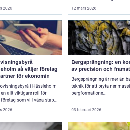
s 2026
12 mars 2026
visningsbyrå
Bergsprängning: en ko
så väljer företag
av precision och frams
partner för ekonomin
Bergsprängning är mer än b
dovisningsbyrå i Hässleholm
teknik för att bryta ner mass
en allt viktigare roll för
bergformatione...
 företag som vill växa stab...
s 2026
03 februari 2026