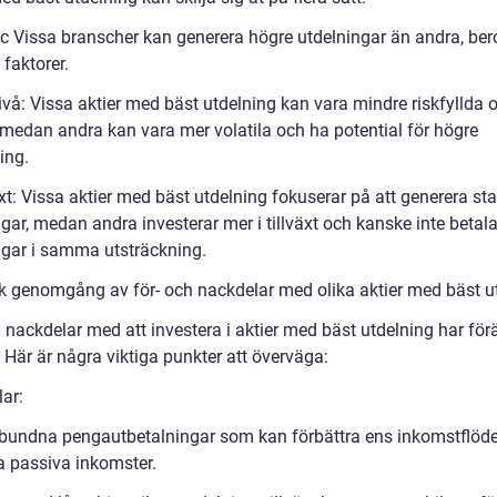
c Vissa branscher kan generera högre utdelningar än andra, be
 faktorer.
ivå: Vissa aktier med bäst utdelning kan vara mindre riskfyllda 
, medan andra kan vara mer volatila och ha potential för högre
ing.
xt: Vissa aktier med bäst utdelning fokuserar på att generera st
gar, medan andra investerar mer i tillväxt och kanske inte betala
ngar i samma utsträckning.
sk genomgång av för- och nackdelar med olika aktier med bäst u
 nackdelar med att investera i aktier med bäst utdelning har för
. Här är några viktiga punkter att överväga:
ar:
bundna pengautbetalningar som kan förbättra ens inkomstflöd
a passiva inkomster.