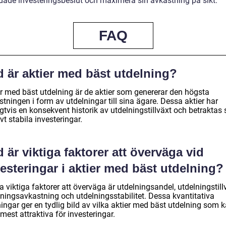
dade investeringsbeslut och maximera sin avkastning på sikt.
FAQ
d är aktier med bäst utdelning?
er med bäst utdelning är de aktier som genererar den högsta
tningen i form av utdelningar till sina ägare. Dessa aktier har
gtvis en konsekvent historik av utdelningstillväxt och betraktas
ivt stabila investeringar.
 är viktiga faktorer att överväga vid
esteringar i aktier med bäst utdelning?
 viktiga faktorer att överväga är utdelningsandel, utdelningstill
lningsavkastning och utdelningsstabilitet. Dessa kvantitativa
ingar ger en tydlig bild av vilka aktier med bäst utdelning som 
mest attraktiva för investeringar.