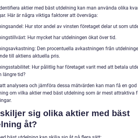
identifiera aktier med bäst utdelning kan man använda olika kvan
r. Här är några viktiga faktorer att överväga:
ingsandel: Hur stor andel av vinsten företaget delar ut som utde
ingstillväxt: Hur mycket har utdelningen ökat över tid.
ningsavkastning: Den procentuella avkastningen från utdelninge
nde till aktiens aktuella pris.
ingsstabilitet: Hur pålitlig har företaget varit med att betala utd
 längre tid?
tt analysera och jämföra dessa mätvärden kan man få en god
ning om vilka aktier med bäst utdelning som är mest attraktiva f
ingar.
skiljer sig olika aktier med bäst
lning åt?
ed bäst utdelning kan skilja sig åt på flera sätt: