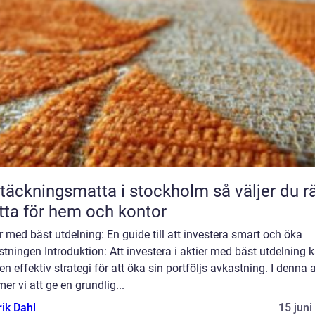
äckningsmatta i stockholm så väljer du rätt
ta för hem och kontor
r med bäst utdelning: En guide till att investera smart och öka
tningen Introduktion: Att investera i aktier med bäst utdelning 
en effektiv strategi för att öka sin portföljs avkastning. I denna a
r vi att ge en grundlig...
rik Dahl
15 juni