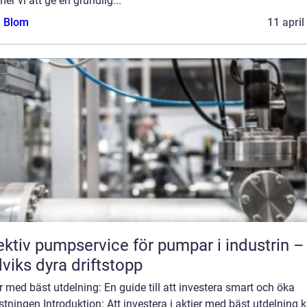
r vi att ge en grundlig...
a Blom
11 april
ektiv pumpservice för pumpar i industrin –
viks dyra driftstopp
r med bäst utdelning: En guide till att investera smart och öka
tningen Introduktion: Att investera i aktier med bäst utdelning 