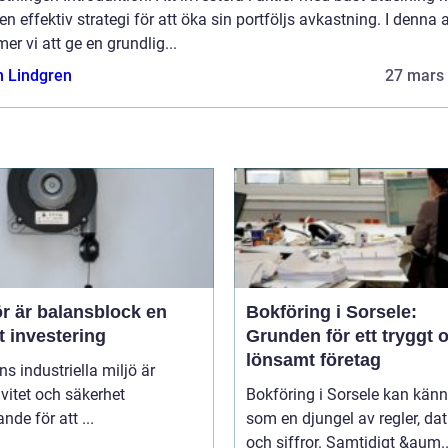
en effektiv strategi för att öka sin portföljs avkastning. I denna a
r vi att ge en grundlig...
n Lindgren
27 mars
r är balansblock en
Bokföring i Sorsele:
t investering
Grunden för ett tryggt 
lönsamt företag
ns industriella miljö är
ivitet och säkerhet
Bokföring i Sorsele kan kän
nde för att ...
som en djungel av regler, d
och siffror. Samtidigt &aum..