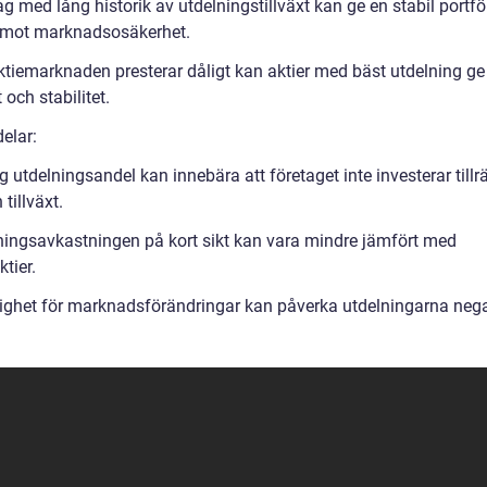
g med lång historik av utdelningstillväxt kan ge en stabil portfö
mot marknadsosäkerhet.
tiemarknaden presterar dåligt kan aktier med bäst utdelning ge
 och stabilitet.
elar:
 utdelningsandel kan innebära att företaget inte investerar tillrä
 tillväxt.
ningsavkastningen på kort sikt kan vara mindre jämfört med
ktier.
ighet för marknadsförändringar kan påverka utdelningarna nega