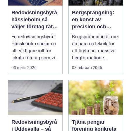
Redovisningsbyrå
Bergsprängning:
hässleholm så
en konst av
väljer företag rätt
precision och
partner för
framsteg
En redovisningsbyrå i
Bergsprängning är mer
ekonomin
Hässleholm spelar en
än bara en teknik för
allt viktigare roll för
att bryta ner massiva
lokala företag som vill
bergformatione...
växa stab...
03 mars 2026
03 februari 2026
Redovisningsbyrå
Tjäna pengar
i Uddevalla – så
förening konkreta