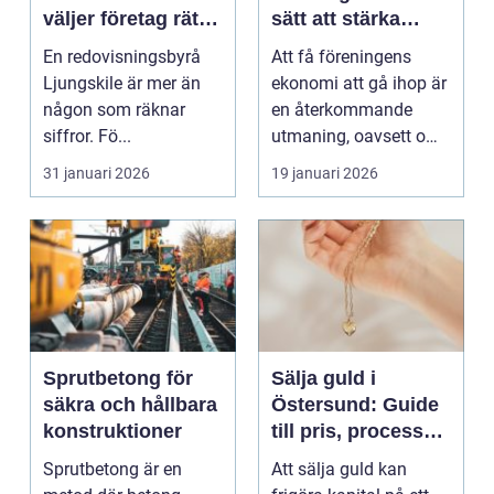
väljer företag rätt
sätt att stärka
partner för
kassan utan kaos
En redovisningsbyrå
Att få föreningens
ekonomin
Ljungskile är mer än
ekonomi att gå ihop är
någon som räknar
en återkommande
siffror. Fö...
utmaning, oavsett om
det gäller en idrotts...
31 januari 2026
19 januari 2026
Sprutbetong för
Sälja guld i
säkra och hållbara
Östersund: Guide
konstruktioner
till pris, process
och trygghet
Sprutbetong är en
Att sälja guld kan