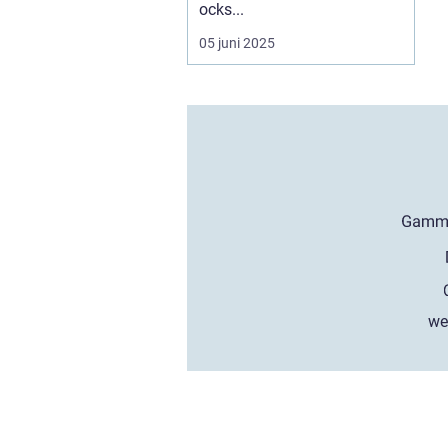
ocks...
05 juni 2025
we