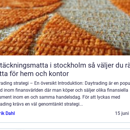
äckningsmatta i stockholm så väljer du rätt
ta för hem och kontor
ading strategi – En översikt Introduktion: Daytrading är en popu
 inom finansvärlden där man köper och säljer olika finansiella
rument inom en och samma handelsdag. För att lyckas med
ading krävs en väl genomtänkt strategi...
rik Dahl
15 juni