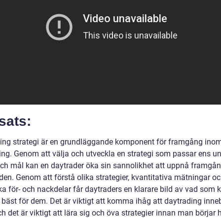
sats:
ing strategi är en grundläggande komponent för framgång ino
ing. Genom att välja och utveckla en strategi som passar ens u
ch mål kan en daytrader öka sin sannolikhet att uppnå framgå
en. Genom att förstå olika strategier, kvantitativa mätningar o
ka för- och nackdelar får daytraders en klarare bild av vad som 
 bäst för dem. Det är viktigt att komma ihåg att daytrading inne
ch det är viktigt att lära sig och öva strategier innan man börjar