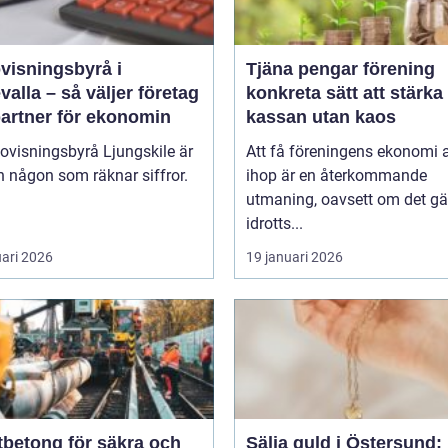
visningsbyrå i
Tjäna pengar förening
alla – så väljer företag
konkreta sätt att stärka
partner för ekonomin
kassan utan kaos
ovisningsbyrå Ljungskile är
Att få föreningens ekonomi a
 någon som räknar siffror.
ihop är en återkommande
utmaning, oavsett om det gäl
idrotts...
uari 2026
19 januari 2026
tbetong för säkra och
Sälja guld i Östersund: