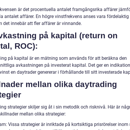
ekvensen är det procentuella antalet framgångsrika affärer jämf
la antalet affärer. En högre vinstfrekvens anses vara fördelaktig
 det innebär att fler affärer är vinnande.
vkastning på kapital (return on
tal, ROC):
ing på kapital är en mätning som används för att beräkna den
ittliga avkastningen på investerat kapital. Det ger en indikatio
inst en daytrader genererar i förhållande till sitt investerade kap
lnader mellan olika daytrading
tegier
ng strategier skiljer sig åt i sin metodik och risknivå. Här är någ
skillnader mellan olika strategier:
am: Vissa strategier är inriktade på kortsiktiga prisrörelser inom