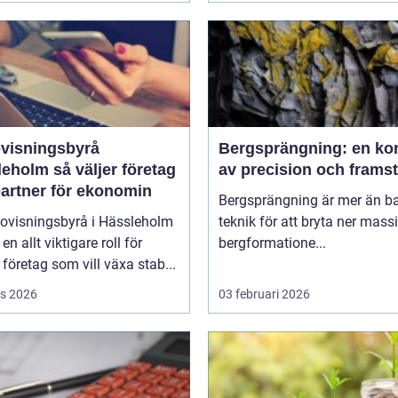
visningsbyrå
Bergsprängning: en ko
så väljer företag
av precision och frams
partner för ekonomin
Bergsprängning är mer än b
dovisningsbyrå i Hässleholm
teknik för att bryta ner mass
en allt viktigare roll för
bergformatione...
 företag som vill växa stab...
s 2026
03 februari 2026