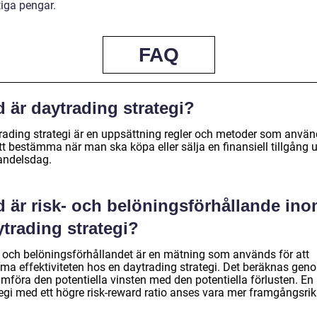
tiga pengar.
FAQ
 är daytrading strategi?
rading strategi är en uppsättning regler och metoder som anvä
tt bestämma när man ska köpa eller sälja en finansiell tillgång 
andelsdag.
d är risk- och belöningsförhållande in
trading strategi?
- och belöningsförhållandet är en mätning som används för att
ma effektiviteten hos en daytrading strategi. Det beräknas gen
ämföra den potentiella vinsten med den potentiella förlusten. En
tegi med ett högre risk-reward ratio anses vara mer framgångsrik