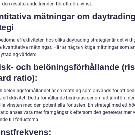
r den resulterande trenden för att göra vinst.
ntitativa mätningar om daytradin
tegi
bedöma effektiviteten hos olika daytrading strategier är det viktig
 kvantitativa mätningar. Här är några viktiga mätningar som 
ytrading-världen:
isk- och belöningsförhållande (ris
rd ratio):
ch belöningsförhållandet är en mätning som används för att be
is effektivitet. Detta förhållande beräknas genom att jämföra de
lla vinsten med den potentiella förlusten. En strategi med ett hög
ratio anses vara mer framgångsrik eftersom den genererar mer vi
nde till förlusterna.
instfrekvens: