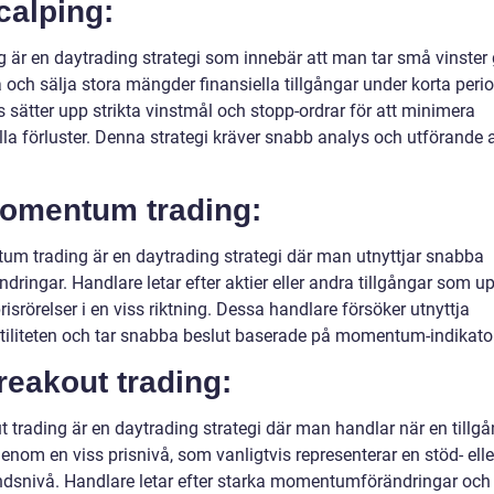
calping:
g är en daytrading strategi som innebär att man tar små vinste
 och sälja stora mängder finansiella tillgångar under korta perio
 sätter upp strikta vinstmål och stopp-ordrar för att minimera
lla förluster. Denna strategi kräver snabb analys och utförande 
Momentum trading:
m trading är en daytrading strategi där man utnyttjar snabba
ndringar. Handlare letar efter aktier eller andra tillgångar som u
risrörelser i en viss riktning. Dessa handlare försöker utnyttja
atiliteten och tar snabba beslut baserade på momentum-indikator
reakout trading:
t trading är en daytrading strategi där man handlar när en tillg
genom en viss prisnivå, som vanligtvis representerar en stöd- elle
dsnivå. Handlare letar efter starka momentumförändringar och