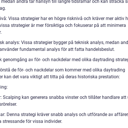
, medan andra tar hänsyn till längre tidsramar och kan sträcka s
ag.
ivå: Vissa strategier har en högre risknivå och kräver mer aktiv 
issa strategier är mer försiktiga och fokuserar på att minimera
.
isk analys: Vissa strategier bygger på teknisk analys, medan an
använder fundamental analys för att fatta handelsbeslut.
sk genomgång av för- och nackdelar med olika daytrading strate
 förstå de för- och nackdelar som kommer med olika daytrading
er kan det vara viktigt att titta på deras historiska prestation:
ing:
: Scalping kan generera snabba vinster och tillåter handlare att 
rörelser.
ar: Denna strategi kräver snabb analys och utförande av affärer,
 stressande för vissa individer.