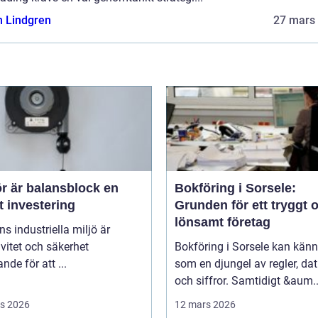
n Lindgren
27 mars
r är balansblock en
Bokföring i Sorsele:
t investering
Grunden för ett tryggt 
lönsamt företag
ns industriella miljö är
ivitet och säkerhet
Bokföring i Sorsele kan kän
nde för att ...
som en djungel av regler, d
och siffror. Samtidigt &aum..
s 2026
12 mars 2026