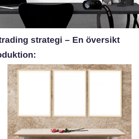
rading strategi – En översikt
oduktion: