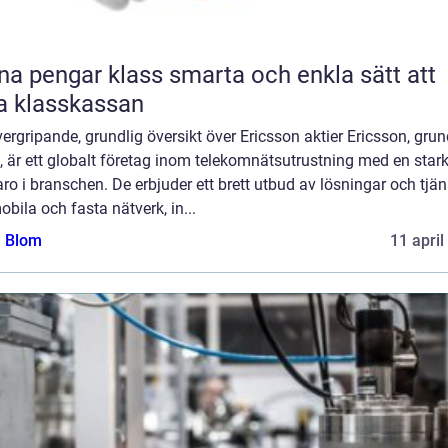
engar klass smarta och enkla sätt att
la klasskassan
ergripande, grundlig översikt över Ericsson aktier Ericsson, gru
 är ett globalt företag inom telekomnätsutrustning med en star
ro i branschen. De erbjuder ett brett utbud av lösningar och tjän
obila och fasta nätverk, in...
a Blom
11 april