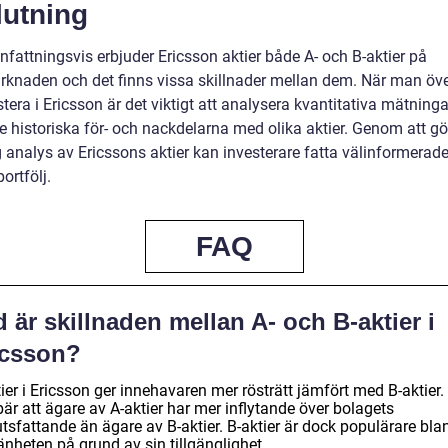
lutning
attningsvis erbjuder Ericsson aktier både A- och B-aktier på
rknaden och det finns vissa skillnader mellan dem. När man öv
stera i Ericsson är det viktigt att analysera kvantitativa mätning
e historiska för- och nackdelarna med olika aktier. Genom att gö
 analys av Ericssons aktier kan investerare fatta välinformerade
ortfölj.
FAQ
 är skillnaden mellan A- och B-aktier i
icsson?
ier i Ericsson ger innehavaren mer rösträtt jämfört med B-aktier.
är att ägare av A-aktier har mer inflytande över bolagets
tsfattande än ägare av B-aktier. B-aktier är dock populärare bla
nheten på grund av sin tillgänglighet.