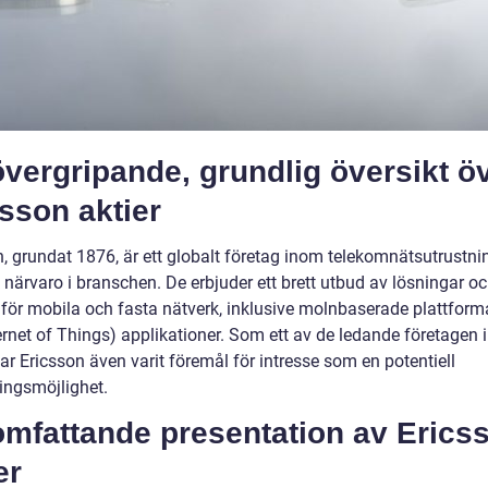
vergripande, grundlig översikt ö
sson aktier
n, grundat 1876, är ett globalt företag inom telekomnätsutrustn
 närvaro i branschen. De erbjuder ett brett utbud av lösningar o
r för mobila och fasta nätverk, inklusive molnbaserade plattform
ernet of Things) applikationer. Som ett av de ledande företagen 
ar Ericsson även varit föremål för intresse som en potentiell
ringsmöjlighet.
omfattande presentation av Erics
er