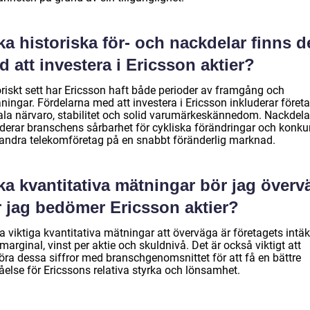
ka historiska för- och nackdelar finns d
 att investera i Ericsson aktier?
oriskt sett har Ericsson haft både perioder av framgång och
ningar. Fördelarna med att investera i Ericsson inkluderar föret
ala närvaro, stabilitet och solid varumärkeskännedom. Nackdel
uderar branschens sårbarhet för cykliska förändringar och konku
 andra telekomföretag på en snabbt föränderlig marknad.
ka kvantitativa mätningar bör jag överv
r jag bedömer Ericsson aktier?
 viktiga kvantitativa mätningar att överväga är företagets intäkt
marginal, vinst per aktie och skuldnivå. Det är också viktigt att
öra dessa siffror med branschgenomsnittet för att få en bättre
åelse för Ericssons relativa styrka och lönsamhet.