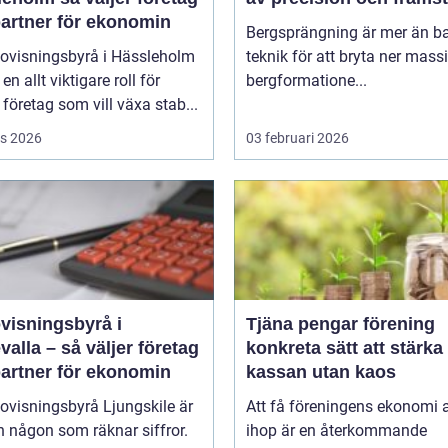
partner för ekonomin
Bergsprängning är mer än b
dovisningsbyrå i Hässleholm
teknik för att bryta ner mass
en allt viktigare roll för
bergformatione...
 företag som vill växa stab...
s 2026
03 februari 2026
visningsbyrå i
Tjäna pengar förening
alla – så väljer företag
konkreta sätt att stärka
partner för ekonomin
kassan utan kaos
ovisningsbyrå Ljungskile är
Att få föreningens ekonomi a
 någon som räknar siffror.
ihop är en återkommande