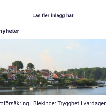
Läs fler inlägg här
 nyheter
försäkring i Blekinge: Trygghet i vardage