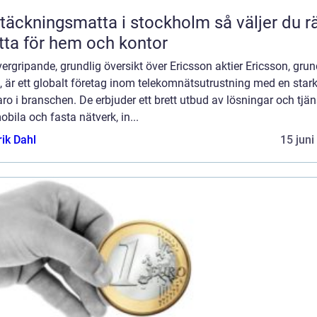
äckningsmatta i stockholm så väljer du rätt
ta för hem och kontor
ergripande, grundlig översikt över Ericsson aktier Ericsson, gru
 är ett globalt företag inom telekomnätsutrustning med en star
ro i branschen. De erbjuder ett brett utbud av lösningar och tjän
obila och fasta nätverk, in...
rik Dahl
15 juni