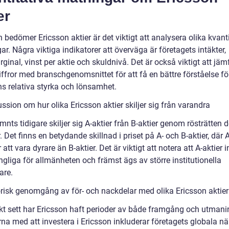
er
bedömer Ericsson aktier är det viktigt att analysera olika kvant
r. Några viktiga indikatorer att överväga är företagets intäkter,
ginal, vinst per aktie och skuldnivå. Det är också viktigt att jäm
ffror med branschgenomsnittet för att få en bättre förståelse fö
ns relativa styrka och lönsamhet.
ssion om hur olika Ericsson aktier skiljer sig från varandra
ts tidigare skiljer sig A-aktier från B-aktier genom rösträtten 
. Det finns en betydande skillnad i priset på A- och B-aktier, där A
 att vara dyrare än B-aktier. Det är viktigt att notera att A-aktier in
ängliga för allmänheten och främst ägs av större institutionella
are.
orisk genomgång av för- och nackdelar med olika Ericsson aktier
skt sett har Ericsson haft perioder av både framgång och utmani
na med att investera i Ericsson inkluderar företagets globala nä