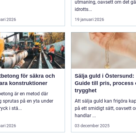
utmaning, oavsett om det gäl
idrotts...
uari 2026
19 januari 2026
tbetong för säkra och
Sälja guld i Östersund:
ara konstruktioner
Guide till pris, process
trygghet
betong är en metod där
 sprutas på en yta under
Att sälja guld kan frigöra kap
yck i stä...
på ett smidigt sätt, oavsett 
handlar ...
uari 2026
03 december 2025