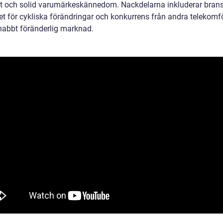
tet och solid varumärkeskännedom. Nackdelarna inkluderar bran
et för cykliska förändringar och konkurrens från andra telekomf
nabbt föränderlig marknad.