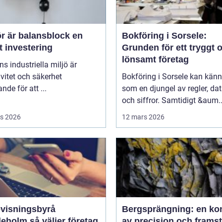
r är balansblock en
Bokföring i Sorsele:
t investering
Grunden för ett tryggt 
lönsamt företag
ns industriella miljö är
ivitet och säkerhet
Bokföring i Sorsele kan kän
nde för att ...
som en djungel av regler, d
och siffror. Samtidigt &aum..
s 2026
12 mars 2026
visningsbyrå
Bergsprängning: en ko
så väljer företag
av precision och frams