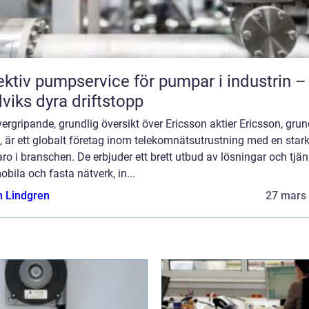
ektiv pumpservice för pumpar i industrin –
viks dyra driftstopp
ergripande, grundlig översikt över Ericsson aktier Ericsson, gru
 är ett globalt företag inom telekomnätsutrustning med en star
ro i branschen. De erbjuder ett brett utbud av lösningar och tjän
obila och fasta nätverk, in...
n Lindgren
27 mars