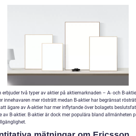
 erbjuder två typer av aktier på aktiemarknaden – A- och B-aktier
er innehavaren mer rösträtt medan B-aktier har begränsat rösträt
att ägare av A-aktier har mer inflytande över bolagets beslutsfa
e av B-aktier. B-aktier är dock mer populära bland allmänheten 
illgänglighet.
ntitativa mätningar om Ericsson