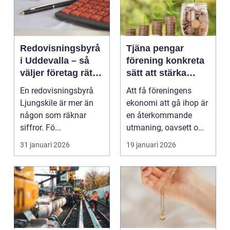
Redovisningsbyrå
Tjäna pengar
i Uddevalla – så
förening konkreta
väljer företag rätt
sätt att stärka
partner för
kassan utan kaos
En redovisningsbyrå
Att få föreningens
ekonomin
Ljungskile är mer än
ekonomi att gå ihop är
någon som räknar
en återkommande
siffror. Fö...
utmaning, oavsett om
det gäller en idrotts...
31 januari 2026
19 januari 2026