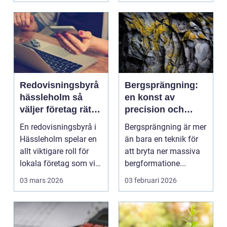
Redovisningsbyrå
Bergsprängning:
hässleholm så
en konst av
väljer företag rätt
precision och
partner för
framsteg
En redovisningsbyrå i
Bergsprängning är mer
ekonomin
Hässleholm spelar en
än bara en teknik för
allt viktigare roll för
att bryta ner massiva
lokala företag som vill
bergformatione...
växa stab...
03 mars 2026
03 februari 2026