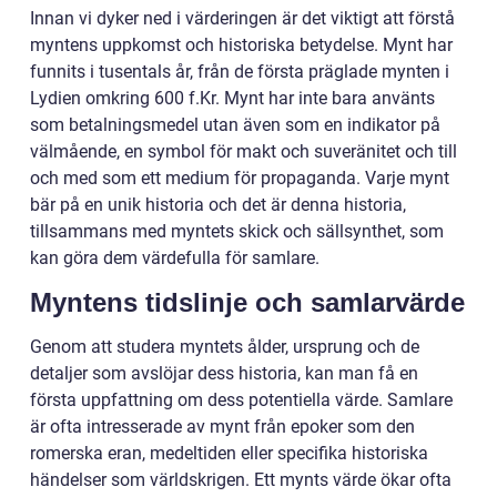
Innan vi dyker ned i värderingen är det viktigt att förstå
myntens uppkomst och historiska betydelse. Mynt har
funnits i tusentals år, från de första präglade mynten i
Lydien omkring 600 f.Kr. Mynt har inte bara använts
som betalningsmedel utan även som en indikator på
välmående, en symbol för makt och suveränitet och till
och med som ett medium för propaganda. Varje mynt
bär på en unik historia och det är denna historia,
tillsammans med myntets skick och sällsynthet, som
kan göra dem värdefulla för samlare.
Myntens tidslinje och samlarvärde
Genom att studera myntets ålder, ursprung och de
detaljer som avslöjar dess historia, kan man få en
första uppfattning om dess potentiella värde. Samlare
är ofta intresserade av mynt från epoker som den
romerska eran, medeltiden eller specifika historiska
händelser som världskrigen. Ett mynts värde ökar ofta