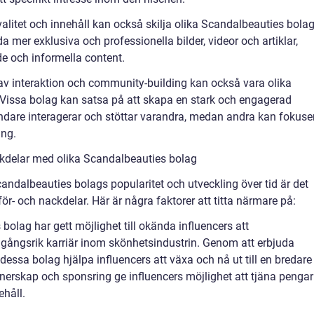
kvalitet och innehåll kan också skilja olika Scandalbeauties bola
 mer exklusiva och professionella bilder, videor och artiklar,
 och informella content.
av interaktion och community-building kan också vara olika
 Vissa bolag kan satsa på att skapa en stark och engagerad
dare interagerar och stöttar varandra, medan andra kan fokuse
ång.
kdelar med olika Scandalbeauties bolag
Scandalbeauties bolags popularitet och utveckling över tid är det
för- och nackdelar. Här är några faktorer att titta närmare på:
bolag har gett möjlighet till okända influencers att
gsrik karriär inom skönhetsindustrin. Genom att erbjuda
essa bolag hjälpa influencers att växa och nå ut till en bredare
erskap och sponsring ge influencers möjlighet att tjäna pengar
håll.