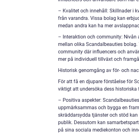
– Kvalitet och innehåll: Skillnader i 
från varandra. Vissa bolag kan erbjuda
medan andra kan ha mer avslappnade
– Interaktion och community: Nivån 
mellan olika Scandalbeauties bolag.
community där influencers och använ
mer på individuell tillväxt och framg
Historisk genomgång av för- och nac
För att få en djupare förståelse för 
viktigt att undersöka dess historiska 
– Positiva aspekter: Scandalbeauties 
uppmärksammas och bygga en framgån
skräddarsydda tjänster och stöd kan d
publik. Dessutom kan samarbetspartn
på sina sociala mediekonton och inne