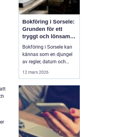
Bokföring i Sorsele:
Grunden för ett
tryggt och lönsamt
företag
Bokföring i Sorsele kan
kännas som en djungel
av regler, datum och
siffror. Samtidigt är den
12 mars 2026
en av de viktigaste
delarna i ett företag. När
att
siffrorna är i ordning får
ch
företagaren en tydlig bild
av hur verksamh...
er