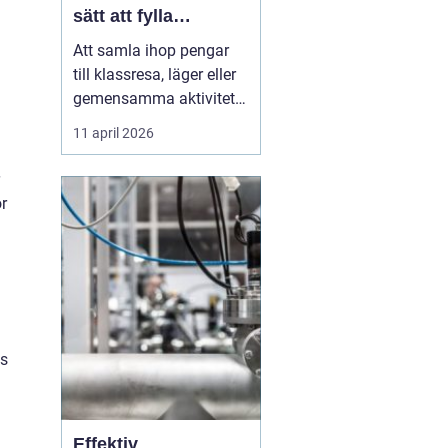
sätt att fylla
klasskassan
Att samla ihop pengar
till klassresa, läger eller
gemensamma aktiviteter
är en återkommande
11 april 2026
utmaning i många
skolor. Målet är ofta
tydligt: en minnesvärd
r
upplevelse där hela
klassen kan följa med.
Vägen dit kräver
däremot planering,
samarbete och ett...
es
Effektiv