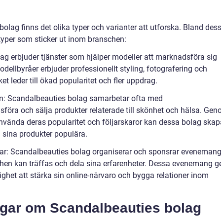
olag finns det olika typer och varianter att utforska. Bland des
 typer som sticker ut inom branschen:
ag erbjuder tjänster som hjälper modeller att marknadsföra sig
odellbyråer erbjuder professionellt styling, fotografering och
et leder till ökad popularitet och fler uppdrag.
n: Scandalbeauties bolag samarbetar ofta med
öra och sälja produkter relaterade till skönhet och hälsa. Ge
nvända deras popularitet och följarskaror kan dessa bolag skap
 sina produkter populära.
ar: Scandalbeauties bolag organiserar och sponsrar eveneman
hen kan träffas och dela sina erfarenheter. Dessa evenemang g
ghet att stärka sin online-närvaro och bygga relationer inom
ngar om Scandalbeauties bolag