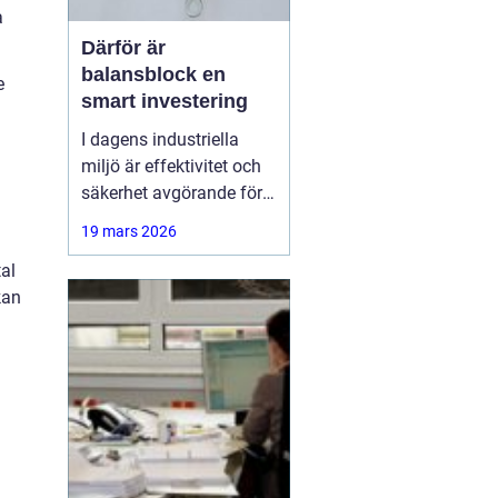
a
Därför är
balansblock en
e
smart investering
I dagens industriella
miljö är effektivitet och
säkerhet avgörande för
att säkerställa smidigt
19 mars 2026
arbetsflöde och minska
al
risken för skador. Ett
kan
hjälpmedel som har
blivit alltmer populärt är