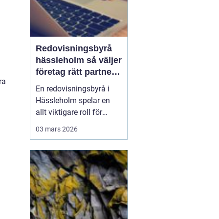
g
Redovisningsbyrå
hässleholm så väljer
företag rätt partner
ra
för ekonomin
En redovisningsbyrå i
Hässleholm spelar en
allt viktigare roll för
lokala företag som vill
03 mars 2026
växa stabilt, följa
regelverket och
samtidigt frigöra tid till
kunder och affärer. När
lagar ändras ofta,
digitala system
uppdateras i snabb takt
och kraven fr...