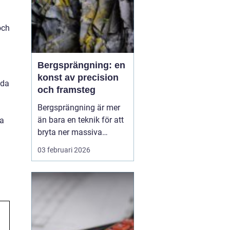
och
Bergsprängning: en
konst av precision
uda
och framsteg
Bergsprängning är mer
än bara en teknik för att
da
bryta ner massiva
bergformationer. Det är
.
03 februari 2026
en konst som kräver stor
precision och
omfattande kunskap för
att säkerställa att
projekten genomförs
effektiv...