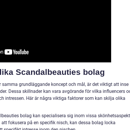
olika Scandalbeauties bolag
r samma grundläggande koncept och mål, är det viktigt att inse 
der. Dessa skillnader kan vara avgörande för vilka influencers o
intressen. Här är några viktiga faktorer som kan skilja olika
beauties bolag kan specialisera sig inom vissa skönhetsaspekt
att fokusera på en specifik nisch, kan dessa bolag locka
t specifikt intresse inom den nischen.