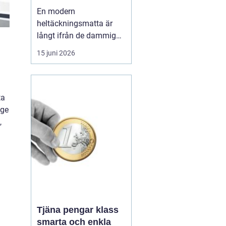
hem och kontor
En modern
heltäckningsmatta är
långt ifrån de dammiga,
svårstädade varianter
15 juni 2026
många minns från 70-
och 80-talet. I dag
handlar textilgolv om
smarta material, bättre
ta
hygien, snygg design
 ge
och hög slitstyrka. För
,
den som bor eller verkar i
Stockholm har ...
Tjäna pengar klass
smarta och enkla