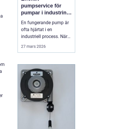
pumpservice för
pumpar i industrin –
sa
så undviks dyra
En fungerande pump är
driftstopp
ofta hjärtat i en
industriell process. När
pumpen stannar, stannar
27 mars 2026
produktionen. Därför
spelar planerad och
professionell
nom
Pumpservice
- pumpar...
a
g
er