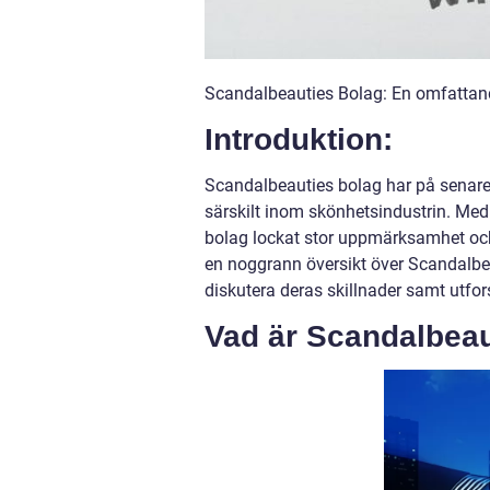
Scandalbeauties Bolag: En omfattand
Introduktion:
Scandalbeauties bolag har på senare 
särskilt inom skönhetsindustrin. Med
bolag lockat stor uppmärksamhet och
en noggrann översikt över Scandalbea
diskutera deras skillnader samt utfo
Vad är Scandalbeau