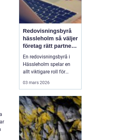
Redovisningsbyrå
hässleholm så väljer
företag rätt partner
för ekonomin
En redovisningsbyrå i
Hässleholm spelar en
allt viktigare roll för
lokala företag som vill
03 mars 2026
växa stabilt, följa
regelverket och
samtidigt frigöra tid till
kunder och affärer. När
a
lagar ändras ofta,
ar
digitala system
h
uppdateras i snabb takt
och kraven fr...