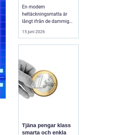
hem och kontor
En modern
heltäckningsmatta är
långt ifrån de dammiga,
svårstädade varianter
15 juni 2026
många minns från 70-
och 80-talet. I dag
handlar textilgolv om
smarta material, bättre
hygien, snygg design
och hög slitstyrka. För
den som bor eller verkar i
Stockholm har ...
Tjäna pengar klass
smarta och enkla