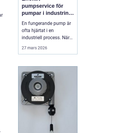
pumpservice för
pumpar i industrin –
ar
så undviks dyra
En fungerande pump är
driftstopp
ofta hjärtat i en
industriell process. När
pumpen stannar, stannar
27 mars 2026
produktionen. Därför
spelar planerad och
professionell
Pumpservice
- pumpar...
t