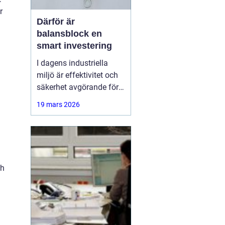
r
Därför är
balansblock en
smart investering
I dagens industriella
miljö är effektivitet och
säkerhet avgörande för
att säkerställa smidigt
19 mars 2026
arbetsflöde och minska
risken för skador. Ett
hjälpmedel som har
blivit alltmer populärt är
ch