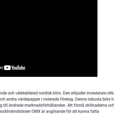
e och väletablerad nordisk börs. Den erbjuder investerare olik
r och andra värdepapper i noterade företag. Denna robusta börs h
g till ändrade marknadsförhållanden. Att förstå skillnaderna oc
 Stockholmsbörsen OMX är avgörande för att kunna fatta