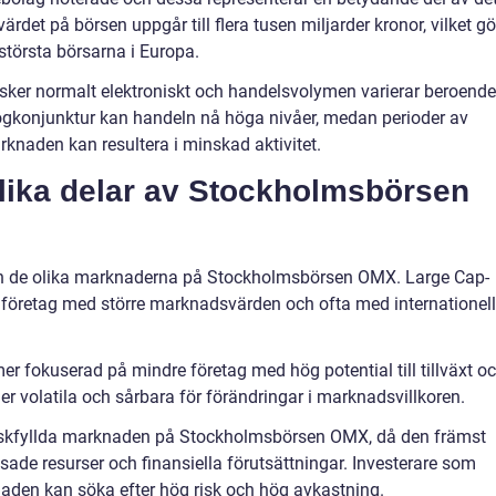
det på börsen uppgår till flera tusen miljarder kronor, vilket gö
törsta börsarna i Europa.
er normalt elektroniskt och handelsvolymen varierar beroende
gkonjunktur kan handeln nå höga nivåer, medan perioder av
naden kan resultera i minskad aktivitet.
olika delar av Stockholmsbörsen
lan de olika marknaderna på Stockholmsbörsen OMX. Large Cap-
företag med större marknadsvärden och ofta med internationell
r fokuserad på mindre företag med hög potential till tillväxt o
r volatila och sårbara för förändringar i marknadsvillkoren.
iskfyllda marknaden på Stockholmsbörsen OMX, då den främst
ade resurser och finansiella förutsättningar. Investerare som
aden kan söka efter hög risk och hög avkastning.