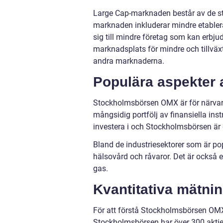
Large Cap-marknaden består av de st
marknaden inkluderar mindre etablerad
sig till mindre företag som kan erbju
marknadsplats för mindre och tillväxt
andra marknaderna.
Populära aspekter
Stockholmsbörsen OMX är för närvar
mångsidig portfölj av finansiella ins
investera i och Stockholmsbörsen är 
Bland de industriesektorer som är pop
hälsovård och råvaror. Det är också e
gas.
Kvantitativa mätn
För att förstå Stockholmsbörsen OMX b
Stockholmsbörsen har över 300 aktie