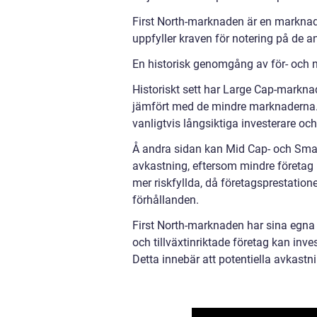
First North-marknaden är en marknads
uppfyller kraven för notering på de 
En historisk genomgång av för- och
Historiskt sett har Large Cap-markn
jämfört med de mindre marknaderna.
vanligtvis långsiktiga investerare oc
Å andra sidan kan Mid Cap- och Smal
avkastning, eftersom mindre företag h
mer riskfyllda, då företagsprestatio
förhållanden.
First North-marknaden har sina egna 
och tillväxtinriktade företag kan inv
Detta innebär att potentiella avkastn