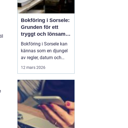
Bokföring i Sorsele:
Grunden för ett
tryggt och lönsamt
il
företag
Bokföring i Sorsele kan
kännas som en djungel
av regler, datum och
siffror. Samtidigt är den
12 mars 2026
en av de viktigaste
delarna i ett företag. När
siffrorna är i ordning får
e
företagaren en tydlig bild
av hur verksamh...