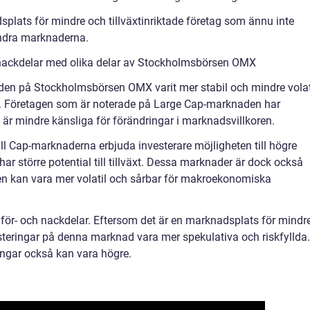
plats för mindre och tillväxtinriktade företag som ännu inte
andra marknaderna.
 nackdelar med olika delar av Stockholmsbörsen OMX
aden på Stockholmsbörsen OMX varit mer stabil och mindre volat
 Företagen som är noterade på Large Cap-marknaden har
h är mindre känsliga för förändringar i marknadsvillkoren.
l Cap-marknaderna erbjuda investerare möjligheten till högre
ar större potential till tillväxt. Dessa marknader är dock också
nen kan vara mer volatil och sårbar för makroekonomiska
för- och nackdelar. Eftersom det är en marknadsplats för mindr
esteringar på denna marknad vara mer spekulativa och riskfyllda.
ingar också kan vara högre.