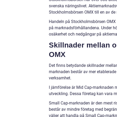
svenska näringslivet. Aktiemarknadsvär
Stockholmsbörsen OMX till en av de s
Handeln på Stockholmsbörsen OMX sk
på marknadsförhållandena. Under hö
osäkerhet och nedgångar på aktiemark
Skillnader mellan 
OMX
Det finns betydande skillnader mel
marknaden består av mer etablerade 
verksamhet.
I jämförelse är Mid Cap-marknaden me
utveckling. Dessa företag kan vara me
Small Cap-marknaden är den mest r
består av mindre företag med begräns
väljer att handla på Small Cap-markn