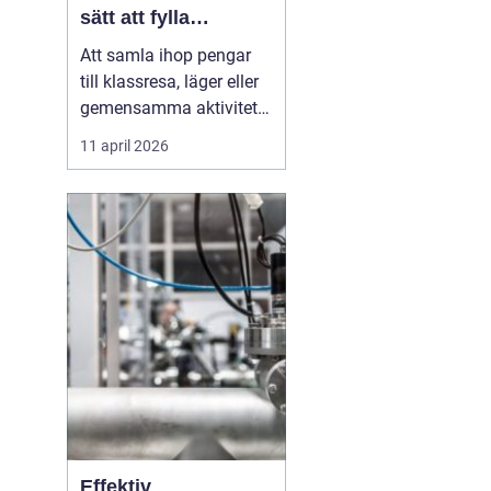
sätt att fylla
klasskassan
Att samla ihop pengar
till klassresa, läger eller
gemensamma aktiviteter
är en återkommande
11 april 2026
utmaning i många
skolor. Målet är ofta
tydligt: en minnesvärd
upplevelse där hela
klassen kan följa med.
Vägen dit kräver
däremot planering,
samarbete och ett...
Effektiv