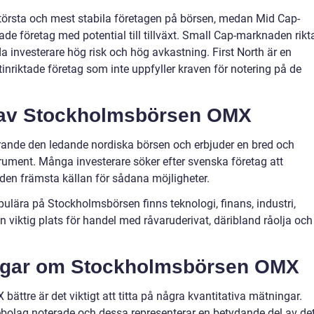
örsta och mest stabila företagen på börsen, medan Mid Cap-
e företag med potential till tillväxt. Small Cap-marknaden rikt
da investerare hög risk och hög avkastning. First North är en
inriktade företag som inte uppfyller kraven för notering på de
 av Stockholmsbörsen OMX
ande den ledande nordiska börsen och erbjuder en bred och
trument. Många investerare söker efter svenska företag att
den främsta källan för sådana möjligheter.
ulära på Stockholmsbörsen finns teknologi, finans, industri,
n viktig plats för handel med råvaruderivat, däribland råolja och
ingar om Stockholmsbörsen OMX
ättre är det viktigt att titta på några kvantitativa mätningar.
bolag noterade och dessa representerar en betydande del av de