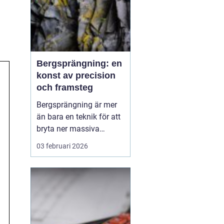
Bergsprängning: en
konst av precision
och framsteg
Bergsprängning är mer
än bara en teknik för att
bryta ner massiva
bergformationer. Det är
03 februari 2026
en konst som kräver stor
precision och
omfattande kunskap för
att säkerställa att
projekten genomförs
effektiv...