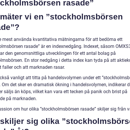
ockholmsbörsen rasade”
 mäter vi en ”stockholmsbörsen
ade”?
e mest använda kvantitativa mätningarna för att bedöma ett
olmsbörsen rasade” är en indexnedgång. Indexet, såsom OMXS
rar den genomsnittliga utvecklingen för ett antal bolag på
lmsbörsen. En stor nedgång i detta index kan tyda på att aktiek
t faller och att marknaden rasar.
också vanligt att titta på handelsvolymen under ett ”stockholms
. Om det sker en dramatisk ökning i handelsvolymen, indikerar de
ier säljs än köps, vilket kan vara ett tecken på panik och brist på
nde på marknaden.
ussion om hur olika ”stockholmsbörsen rasade” skiljer sig från 
skiljer sig olika ”stockholmsbör