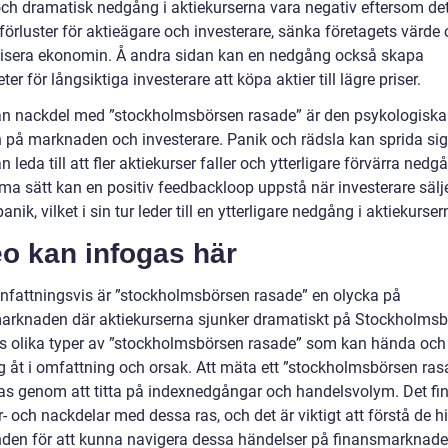
ch dramatisk nedgång i aktiekurserna vara negativ eftersom de
l förluster för aktieägare och investerare, sänka företagets värde
lisera ekonomin. Å andra sidan kan en nedgång också skapa
ter för långsiktiga investerare att köpa aktier till lägre priser.
n nackdel med ”stockholmsbörsen rasade” är den psykologiska
n på marknaden och investerare. Panik och rädsla kan sprida sig
an leda till att fler aktiekurser faller och ytterligare förvärra ned
a sätt kan en positiv feedbackloop uppstå när investerare sälje
 panik, vilket i sin tur leder till en ytterligare nedgång i aktiekurser
o kan infogas här
attningsvis är ”stockholmsbörsen rasade” en olycka på
arknaden där aktiekurserna sjunker dramatiskt på Stockholmsb
ns olika typer av ”stockholmsbörsen rasade” som kan hända och
ig åt i omfattning och orsak. Att mäta ett ”stockholmsbörsen ras
as genom att titta på indexnedgångar och handelsvolym. Det fi
- och nackdelar med dessa ras, och det är viktigt att förstå de h
en för att kunna navigera dessa händelser på finansmarknade