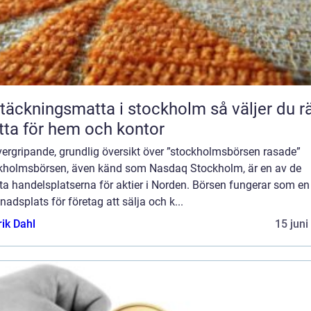
äckningsmatta i stockholm så väljer du rätt
ta för hem och kontor
vergripande, grundlig översikt över ”stockholmsbörsen rasade”
kholmsbörsen, även känd som Nasdaq Stockholm, är en av de
ta handelsplatserna för aktier i Norden. Börsen fungerar som en
adsplats för företag att sälja och k...
rik Dahl
15 juni