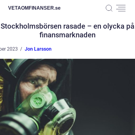
VETAOMFINANSER.
se
Stockholmsbörsen rasade – en olycka på
finansmarknaden
ber 2023
Jon Larsson