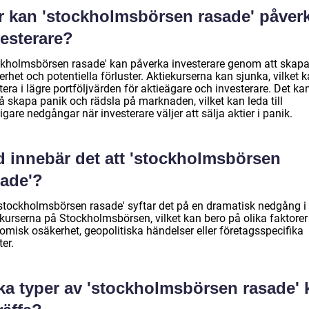
r kan 'stockholmsbörsen rasade' påver
vesterare?
ckholmsbörsen rasade' kan påverka investerare genom att skap
rhet och potentiella förluster. Aktiekurserna kan sjunka, vilket 
tera i lägre portföljvärden för aktieägare och investerare. Det ka
å skapa panik och rädsla på marknaden, vilket kan leda till
ligare nedgångar när investerare väljer att sälja aktier i panik.
d innebär det att 'stockholmsbörsen
sade'?
'stockholmsbörsen rasade' syftar det på en dramatisk nedgång i
ekurserna på Stockholmsbörsen, vilket kan bero på olika faktore
omisk osäkerhet, geopolitiska händelser eller företagsspecifika
er.
lka typer av 'stockholmsbörsen rasade' 