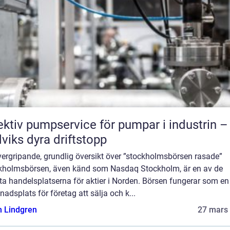
ektiv pumpservice för pumpar i industrin –
viks dyra driftstopp
vergripande, grundlig översikt över ”stockholmsbörsen rasade”
kholmsbörsen, även känd som Nasdaq Stockholm, är en av de
ta handelsplatserna för aktier i Norden. Börsen fungerar som en
adsplats för företag att sälja och k...
n Lindgren
27 mars