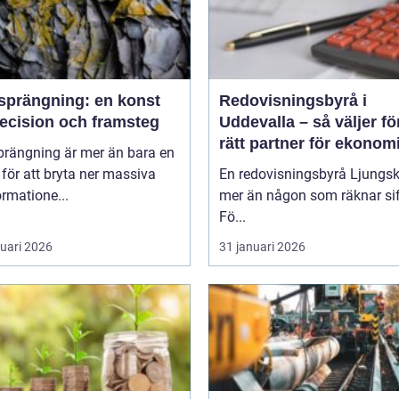
sprängning: en konst
Redovisningsbyrå i
recision och framsteg
Uddevalla – så väljer fö
rätt partner för ekonom
prängning är mer än bara en
 för att bryta ner massiva
En redovisningsbyrå Ljungski
rmatione...
mer än någon som räknar sif
Fö...
ruari 2026
31 januari 2026