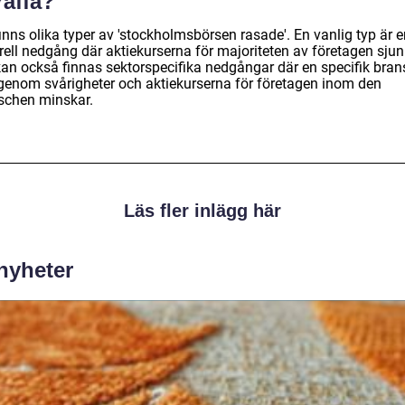
räffa?
inns olika typer av 'stockholmsbörsen rasade'. En vanlig typ är 
rell nedgång där aktiekurserna för majoriteten av företagen sjun
kan också finnas sektorspecifika nedgångar där en specifik bra
igenom svårigheter och aktiekurserna för företagen inom den
schen minskar.
Läs fler inlägg här
 nyheter