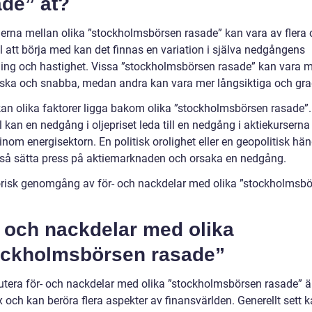
ade” åt?
derna mellan olika ”stockholmsbörsen rasade” kan vara av flera 
ll att börja med kan det finnas en variation i själva nedgångens
ing och hastighet. Vissa ”stockholmsbörsen rasade” kan vara 
ska och snabba, medan andra kan vara mer långsiktiga och gra
kan olika faktorer ligga bakom olika ”stockholmsbörsen rasade”. 
kan en nedgång i oljepriset leda till en nedgång i aktiekurserna
inom energisektorn. En politisk orolighet eller en geopolitisk hä
så sätta press på aktiemarknaden och orsaka en nedgång.
orisk genomgång av för- och nackdelar med olika ”stockholmsb
 och nackdelar med olika
ockholmsbörsen rasade”
kutera för- och nackdelar med olika ”stockholmsbörsen rasade” ä
 och kan beröra flera aspekter av finansvärlden. Generellt sett 