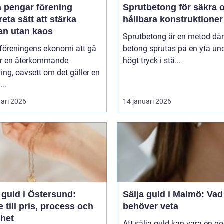
a pengar förening
Sprutbetong för säkra 
eta sätt att stärka
hållbara konstruktioner
an utan kaos
Sprutbetong är en metod där
 föreningens ekonomi att gå
betong sprutas på en yta un
är en återkommande
högt tryck i stä...
ng, oavsett om det gäller en
...
uari 2026
14 januari 2026
 guld i Östersund:
Sälja guld i Malmö: Vad
 till pris, process och
behöver veta
ghet
Att sälja guld kan vara en go