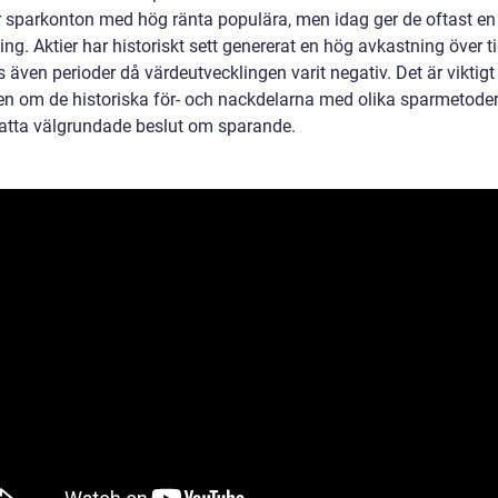
ar sparkonton med hög ränta populära, men idag ger de oftast en
ng. Aktier har historiskt sett genererat en hög avkastning över t
s även perioder då värdeutvecklingen varit negativ. Det är viktigt
n om de historiska för- och nackdelarna med olika sparmetoder 
atta välgrundade beslut om sparande.