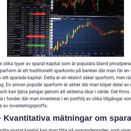
s olika typer av sparat kapital som är populära bland privatpers
parform är ett traditionellt sparkonto på banken där man får en 
 sitt sparade kapital. Detta är en relativt säker sparform, men r
låg. En annan populär sparform är aktier där man köper delar av 
 och kan tjäna pengar genom att aktierna ökar i värde. Det finns
 i fonder, där man investerar i en portfölj av olika tillgångar s
s av investeringsproffs.
– Kvantitativa mätningar om spar
 mäta sparat kapital kan man titta på sparandegraden, som visar