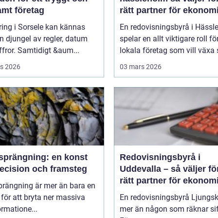
amt företag
rätt partner för ekonom
ing i Sorsele kan kännas
En redovisningsbyrå i Hässl
 djungel av regler, datum
spelar en allt viktigare roll fö
ffror. Samtidigt &aum...
lokala företag som vill växa s
s 2026
03 mars 2026
sprängning: en konst
Redovisningsbyrå i
recision och framsteg
Uddevalla – så väljer fö
rätt partner för ekonom
prängning är mer än bara en
 för att bryta ner massiva
En redovisningsbyrå Ljungski
rmatione...
mer än någon som räknar sif