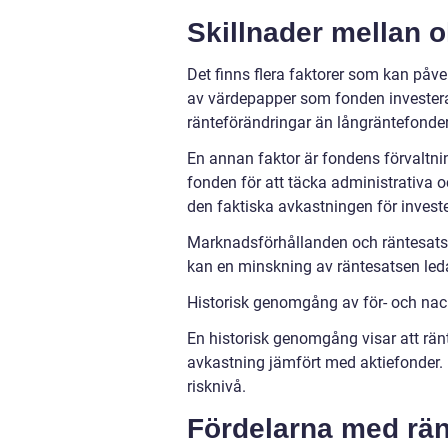
Skillnader mellan 
Det finns flera faktorer som kan påve
av värdepapper som fonden investerar
ränteförändringar än långräntefonder,
En annan faktor är fondens förvaltni
fonden för att täcka administrativa 
den faktiska avkastningen för invest
Marknadsförhållanden och räntesatse
kan en minskning av räntesatsen leda
Historisk genomgång av för- och nac
En historisk genomgång visar att ränt
avkastning jämfört med aktiefonder. D
risknivå.
Fördelarna med rän