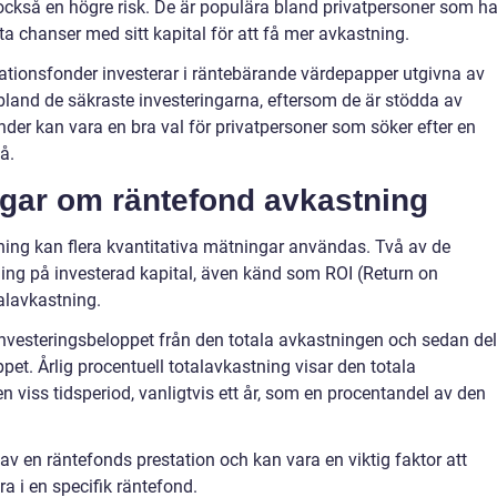
ckså en högre risk. De är populära bland privatpersoner som ha
t ta chanser med sitt kapital för att få mer avkastning.
gationsfonder investerar i räntebärande värdepapper utgivna av
bland de säkraste investeringarna, eftersom de är stödda av
onder kan vara en bra val för privatpersoner som söker efter en
å.
ngar om räntefond avkastning
ing kan flera kvantitativa mätningar användas. Två av de
ing på investerad kapital, även känd som ROI (Return on
talavkastning.
nvesteringsbeloppet från den totala avkastningen och sedan de
. Årlig procentuell totalavkastning visar den totala
n viss tidsperiod, vanligtvis ett år, som en procentandel av den
av en räntefonds prestation och kan vara en viktig faktor att
a i en specifik räntefond.