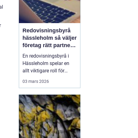
al
r
Redovisningsbyrå
hässleholm så väljer
företag rätt partner
för ekonomin
En redovisningsbyrå i
Hässleholm spelar en
allt viktigare roll för
lokala företag som vill
03 mars 2026
växa stabilt, följa
regelverket och
samtidigt frigöra tid till
kunder och affärer. När
lagar ändras ofta,
digitala system
uppdateras i snabb takt
och kraven fr...