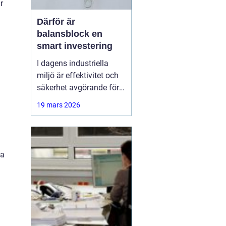
r
Därför är
balansblock en
smart investering
I dagens industriella
miljö är effektivitet och
säkerhet avgörande för
att säkerställa smidigt
19 mars 2026
arbetsflöde och minska
risken för skador. Ett
hjälpmedel som har
blivit alltmer populärt är
la