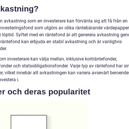
vkastning?
en avkastning som en investerare kan förvänta sig att få från en
 investeringsfond som utgörs av olika räntebärande värdepapper
rt löptid. Syftet med en räntefond är att generera avkastning ge
 räntefond kan erbjuda en stabil avkastning och är vanligtvis
der.
som investerare kan välja mellan, inklusive korträntefonder,
fonder och statsobligationsfonder. Varje typ av räntefond har si
r, vilket innebär att avkastningen kan variera avsevärt beroende
nvestera i.
r och deras popularitet