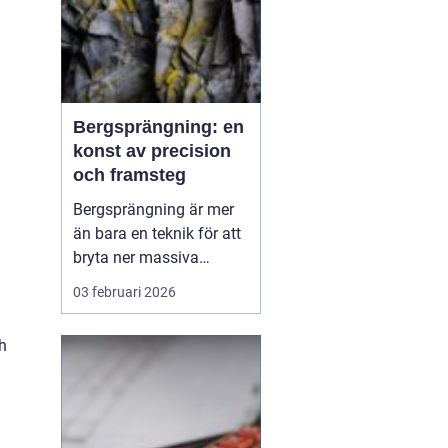
Bergsprängning: en
konst av precision
och framsteg
Bergsprängning är mer
än bara en teknik för att
bryta ner massiva
bergformationer. Det är
03 februari 2026
en konst som kräver stor
precision och
ch
omfattande kunskap för
att säkerställa att
projekten genomförs
effektiv...