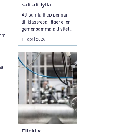
sätt att fylla
klasskassan
Att samla ihop pengar
till klassresa, läger eller
gemensamma aktiviteter
nom
är en återkommande
11 april 2026
utmaning i många
skolor. Målet är ofta
tydligt: en minnesvärd
upplevelse där hela
na
klassen kan följa med.
Vägen dit kräver
däremot planering,
samarbete och ett...
Effektiv