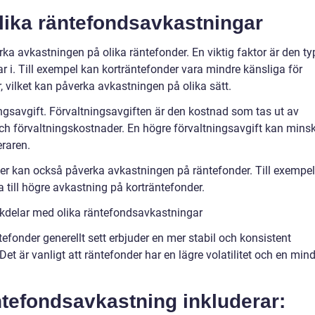
olika räntefondsavkastningar
rka avkastningen på olika räntefonder. En viktig faktor är den ty
 i. Till exempel kan korträntefonder vara mindre känsliga för
 vilket kan påverka avkastningen på olika sätt.
ngsavgift. Förvaltningsavgiften är den kostnad som tas ut av
och förvaltningskostnader. En högre förvaltningsavgift kan mins
eraren.
r kan också påverka avkastningen på räntefonder. Till exempel
 till högre avkastning på korträntefonder.
kdelar med olika räntefondsavkastningar
efonder generellt sett erbjuder en mer stabil och konsistent
et är vanligt att räntefonder har en lägre volatilitet och en min
tefondsavkastning inkluderar: