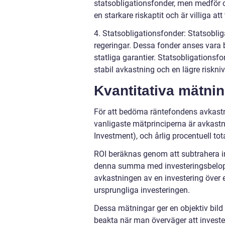
statsobligationsfonder, men medför o
en starkare riskaptit och är villiga at
4. Statsobligationsfonder: Statsobli
regeringar. Dessa fonder anses vara 
statliga garantier. Statsobligationsf
stabil avkastning och en lägre riskniv
Kvantitativa mätni
För att bedöma räntefondens avkastn
vanligaste mätprinciperna är avkastn
Investment), och årlig procentuell to
ROI beräknas genom att subtrahera i
denna summa med investeringsbeloppet
avkastningen av en investering över e
ursprungliga investeringen.
Dessa mätningar ger en objektiv bild 
beakta när man överväger att invester