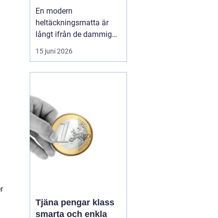
hem och kontor
En modern
heltäckningsmatta är
långt ifrån de dammiga,
svårstädade varianter
15 juni 2026
många minns från 70-
och 80-talet. I dag
handlar textilgolv om
smarta material, bättre
hygien, snygg design
och hög slitstyrka. För
den som bor eller verkar i
Stockholm har ...
r
Tjäna pengar klass
smarta och enkla