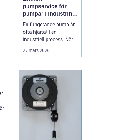
pumpservice för
pumpar i industrin –
så undviks dyra
En fungerande pump är
driftstopp
ofta hjärtat i en
industriell process. När
pumpen stannar, stannar
27 mars 2026
produktionen. Därför
spelar planerad och
professionell
Pumpservice
- pumpar...
er
ör