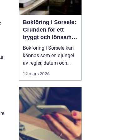
Bokföring i Sorsele:
p
Grunden för ett
tryggt och lönsamt
företag
Bokföring i Sorsele kan
kännas som en djungel
ka
av regler, datum och
siffror. Samtidigt är den
12 mars 2026
en av de viktigaste
delarna i ett företag. När
siffrorna är i ordning får
företagaren en tydlig bild
av hur verksamh...
dre